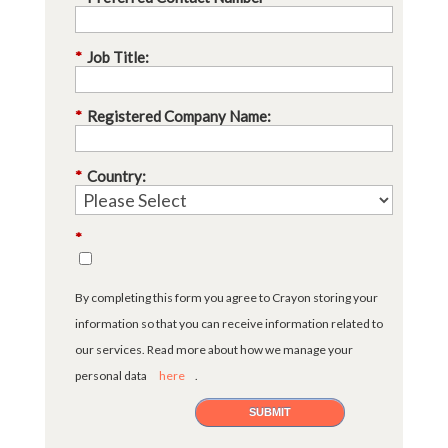
*
Job Title:
*
Registered Company Name:
*
Country:
*
By completing this form you agree to Crayon storing your
information so that you can receive information related to
our services. Read more about how we manage your
personal data
here
.
SUBMIT