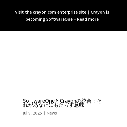
Visit the crayon.com enterprise site | Crayon is
becoming SoftwareOne – Read more
SoftwareOneとCrayonの統合：そ
れがあなたにもたらす意味
Jul 9, 2025
News