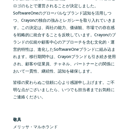
ロゴのもとで運営されることが決定しました。
SoftwareOne
のグローバルなブランド認知を活用しつ
つ、
Crayon
の独自の強みとレガシーを取り入れていきま
す。この決定は、両社の能力、価値観、市場での存在感
を戦略的に統合することを反映しています。
Crayon
のブ
ランドの伝統や顧客中心のアプローチを含む文化的・運
営的特性は、進化した
SoftwareOne
ブランドに組み込ま
れます。移行期間中は、
Crayon
ブランドも引き続き使用
され、顧客や従業員、チャネル、パートナーとの関係に
おいて一貫性、継続性、認知を確保します。
皆様の変わらぬご信頼に心より感謝申し上げます。ご不
明な点がございましたら、いつでも担当者までお気軽に
ご連絡ください。
敬具
メリッサ・マルホランド