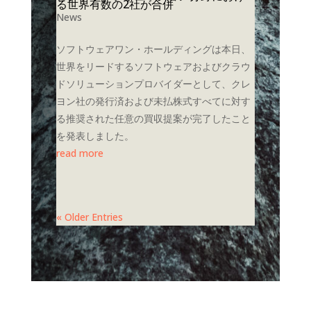
る世界有数の2社が合併
News
ソフトウェアワン・ホールディングは本日、
世界をリードするソフトウェアおよびクラウ
ドソリューションプロバイダーとして、クレ
ヨン社の発行済および未払株式すべてに対す
る推奨された任意の買収提案が完了したこと
を発表しました。
read more
« Older Entries